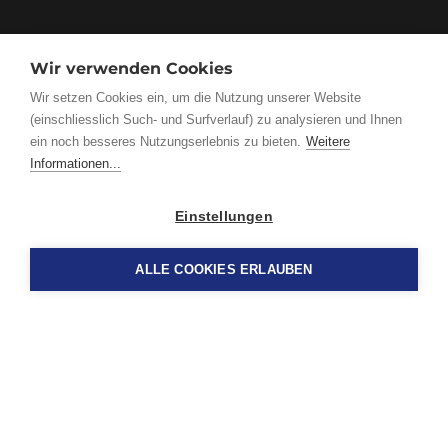
Wir verwenden Cookies
Wir setzen Cookies ein, um die Nutzung unserer Website
(einschliesslich Such- und Surfverlauf) zu analysieren und Ihnen
ein noch besseres Nutzungserlebnis zu bieten.
Weitere
Informationen...
Einstellungen
ALLE COOKIES ERLAUBEN
Leu & Helfenstein AG
Längmatt 2, CH-6212 St. Erhard
info@leu-helfenstein.ch
+41 41 921 40 10