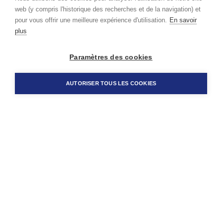
web (y compris l'historique des recherches et de la navigation) et
pour vous offrir une meilleure expérience d'utilisation.
En savoir
plus
Paramètres des cookies
AUTORISER TOUS LES COOKIES
Leu & Helfenstein AG
Längmatt 2, CH-6212 St. Erhard
info@leu-helfenstein.ch
+41 41 921 40 10
Contact
Impressum